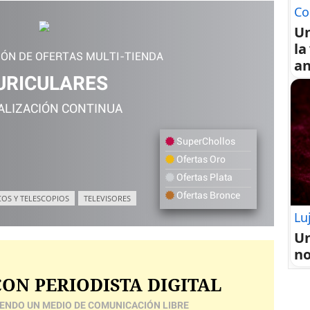
Co
U
la
IÓN DE OFERTAS MULTI-TIENDA
an
URICULARES
ALIZACIÓN CONTINUA
SuperChollos
Ofertas Oro
Ofertas Plata
Ofertas Bronce
COS Y TELESCOPIOS
TELEVISORES
Lu
Un
no
ON PERIODISTA DIGITAL
ENDO UN MEDIO DE COMUNICACIÓN LIBRE