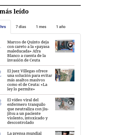
más leído
 hrs
7 días
1 mes
1 año
Marcos de Quinto deja
con careto a la «payasa
maleducada» Afra
Blanco a cuenta de la
invasión de Ceuta
El juez Villegas ofrece
una solución para evitar
más asaltos masivos
como el de Ceuta: «La
ley lo permite»
El vídeo viral del
enfermero tranquilo
que neutraliza con jiu-
jitsu a un paciente
violento, intoxicado y
descontrolado
La prensa mundial