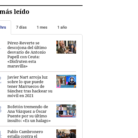
más leído
 hrs
7 días
1 mes
1 año
Pérez-Reverte se
descojona del último
desvarío de Antonio
Papell con Ceuta:
«Disfruten esta
maravilla»
Javier Nart arroja luz
sobre lo que puede
tener Marruecos de
Sánchez tras hackear su
móvil en 2021
Bofetón tremendo de
Ana Vázquez a Óscar
Puente por su último
insulto: «Es un halago»
Pablo Cambronero
estalla contra el