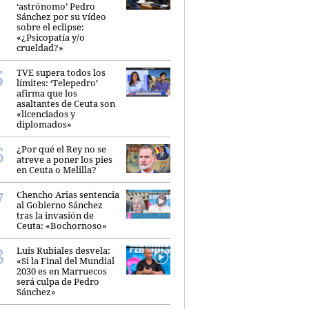
‘astrónomo’ Pedro
Sánchez por su vídeo
sobre el eclipse:
«¿Psicopatía y/o
crueldad?»
TVE supera todos los
límites: ‘Telepedro’
afirma que los
asaltantes de Ceuta son
«licenciados y
diplomados»
¿Por qué el Rey no se
atreve a poner los pies
en Ceuta o Melilla?
Chencho Arias sentencia
al Gobierno Sánchez
tras la invasión de
Ceuta: «Bochornoso»
Luis Rubiales desvela:
«Si la Final del Mundial
2030 es en Marruecos
será culpa de Pedro
Sánchez»