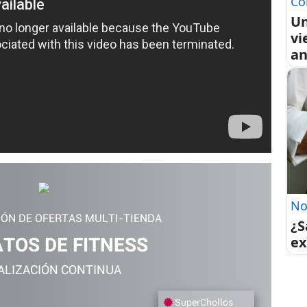
Co
Un
vi
an
No
IÓN DE OFERTAS MULTI-TIENDA
¿S
ex
TOS DE FITNESS
ALIZACIÓN CONTINUA
SuperChollos