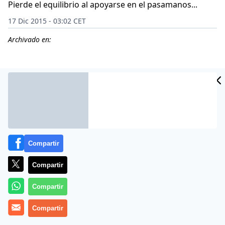
Pierde el equilibrio al apoyarse en el pasamanos...
17 Dic 2015 - 03:02 CET
Archivado en:
CIDAD
ES
Compartir
Compartir
Compartir
Las cámaras de seguridad de unos grandes almaneces
Compartir
rusos captaron la escena: un hombre de 54 años, que
según la Policía estaba borracho, se apoya en el