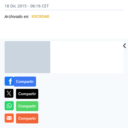
18 Dic 2015 - 06:16 CET
Archivado en:
SOCIEDAD
CIDAD
ES
Compartir
Compartir
Así pasan una entrañable velada: fumando porros y
Compartir
bebiendo como cosacos al ritmo de una alegre
Compartir
canción.