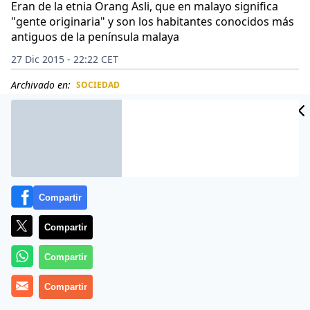
Eran de la etnia Orang Asli, que en malayo significa
"gente originaria" y son los habitantes conocidos más
antiguos de la península malaya
27 Dic 2015 - 22:22 CET
Archivado en:
SOCIEDAD
CIDAD
ES
Compartir
Compartir
Compartir
Compartir
Este año siete niños de una tribu indígena de Malasia