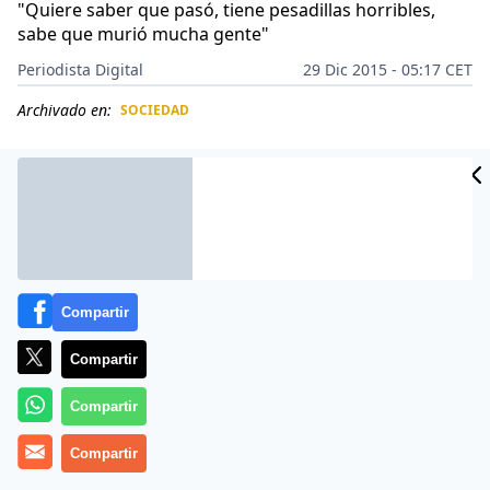
"Quiere saber que pasó, tiene pesadillas horribles,
sabe que murió mucha gente"
Periodista Digital
29 Dic 2015 - 05:17 CET
Archivado en:
SOCIEDAD
CIDAD
ES
Compartir
Compartir
Compartir
Laura Croix tiene 31 años y se ha convertido en la
Compartir
mujer milagro de la sala Bataclan. El pasado 13 de