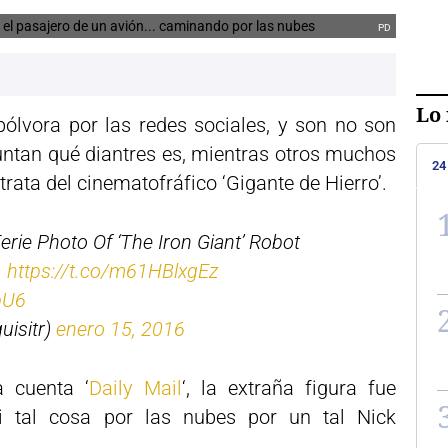
PD
Lo 
pólvora por las redes sociales, y son no son
untan qué diantres es, mientras otros muchos
24
rata del cinematofráfico ‘Gigante de Hierro’.
erie Photo Of ‘The Iron Giant’ Robot
…
https://t.co/m61HBlxgEz
pU6
uisitr)
enero 15, 2016
 cuenta ‘
Daily Mail
‘, la extraña figura fue
 tal cosa por las nubes por un tal Nick