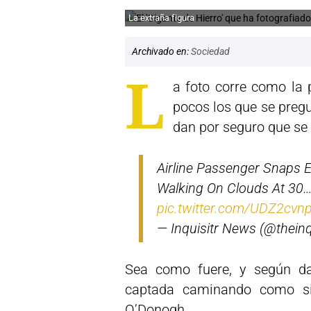
La extraña figura
Archivado en:
Sociedad
L
a foto corre como la 
pocos los que se preg
dan por seguro que se t
Airline Passenger Snaps E
Walking On Clouds At 30
pic.twitter.com/UDZ2cvn
— Inquisitr News (@theinq
Sea como fuere, y según da
captada caminando como si
O’Donogh.