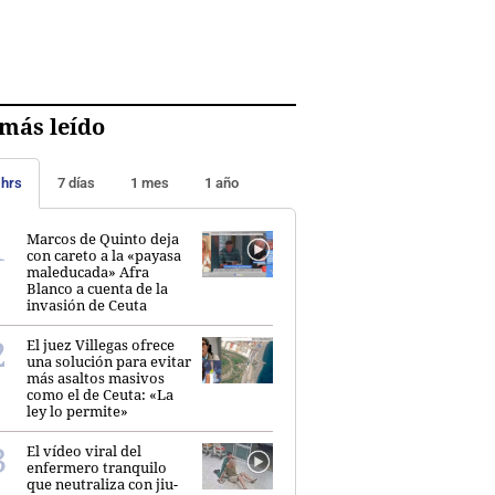
más leído
 hrs
7 días
1 mes
1 año
Marcos de Quinto deja
con careto a la «payasa
maleducada» Afra
Blanco a cuenta de la
invasión de Ceuta
El juez Villegas ofrece
una solución para evitar
más asaltos masivos
como el de Ceuta: «La
ley lo permite»
El vídeo viral del
enfermero tranquilo
que neutraliza con jiu-