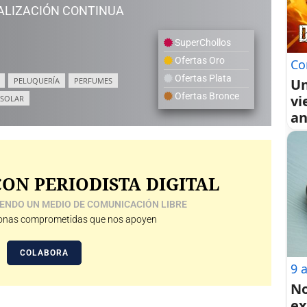
ALIZACIÓN CONTINUA
SuperChollos
Ofertas Oro
Co
Ofertas Plata
Un
PELUQUERÍA
PERFUMES
Ofertas Bronce
vi
 SOLAR
an
ON PERIODISTA DIGITAL
ENDO UN MEDIO DE COMUNICACIÓN LIBRE
nas comprometidas que nos apoyen
COLABORA
9 
No
ex