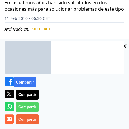
En los últimos años han sido solicitados en dos
ocasiones más para solucionar problemas de este tipo
11 Feb 2016 - 06:36 CET
Archivado en:
SOCIEDAD
CIDAD
ES
Compartir
Compartir
Compartir
Bomberos del Consorcio Provincial de Alicante han
Compartir
intervenido para liberar el pene de un hombre, de