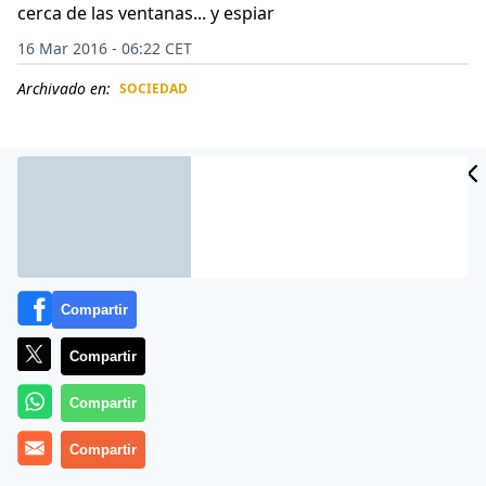
cerca de las ventanas... y espiar
16 Mar 2016 - 06:22 CET
Archivado en:
SOCIEDAD
CIDAD
ES
Compartir
Compartir
Compartir
Como si se tratara de una película para adultos, un
Compartir
hombre enmascarado y vestido con un apretado traje
de ninja se acerca a la ventana de una casa y comienza