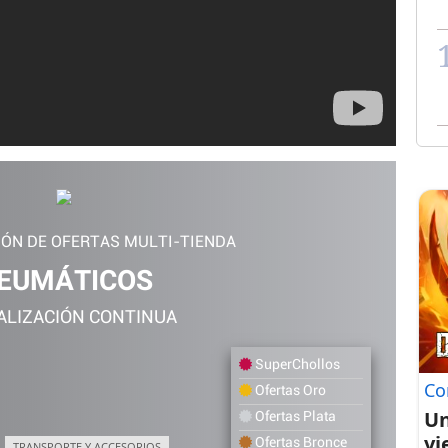
IÓN DE OFERTAS MULTI-TIENDA
EUMÁTICOS
ALIZACIÓN CONTINUA
SuperChollos
Co
Ofertas Oro
Un
Ofertas Plata
vi
Ofertas Bronce
TRANSPORTE Y ACCESORIOS