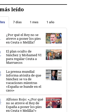
más leído
 hrs
7 días
1 mes
1 año
¿Por qué el Rey no se
atreve a poner los pies
en Ceuta o Melilla?
El plan oculto de
Sánchez y Mohamed VI
para regalar Ceuta a
Marruecos
La prensa mundial
informa atónita de que
Sánchez se va de
vacaciones mientras
«España se hunde en el
caos»
Alfonso Rojo: «¿Por qué
no se atreve el Rey de
España a poner los pies
en Ceuta y Melilla?»