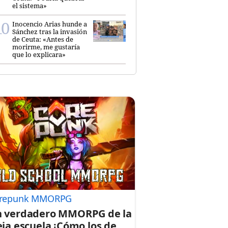
el sistema»
Inocencio Arias hunde a
Sánchez tras la invasión
de Ceuta: «Antes de
morirme, me gustaría
que lo explicara»
repunk MMORPG
 verdadero MMORPG de la
eja escuela ¡Cómo los de