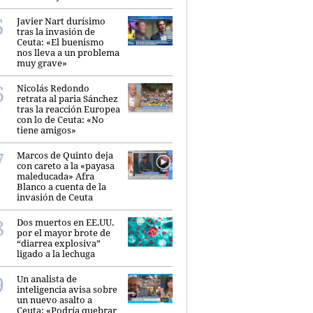
Javier Nart durísimo
tras la invasión de
Ceuta: «El buenismo
nos lleva a un problema
muy grave»
Nicolás Redondo
retrata al paria Sánchez
tras la reacción Europea
con lo de Ceuta: «No
tiene amigos»
Marcos de Quinto deja
con careto a la «payasa
maleducada» Afra
Blanco a cuenta de la
invasión de Ceuta
Dos muertos en EE.UU.
por el mayor brote de
“diarrea explosiva”
ligado a la lechuga
Un analista de
inteligencia avisa sobre
un nuevo asalto a
Ceuta: «Podría quebrar