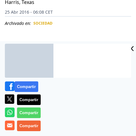
Harris, Texas
25 Abr 2016 - 06:08 CET
Archivado en:
SOCIEDAD
CIDAD
ES
Compartir
Compartir
Compartir
Las imágenes del coche de Claudia Melgar,
sumergiéndose bajo las aguas en un túnel de
Compartir
Houston, Texas, son escalofriantes.