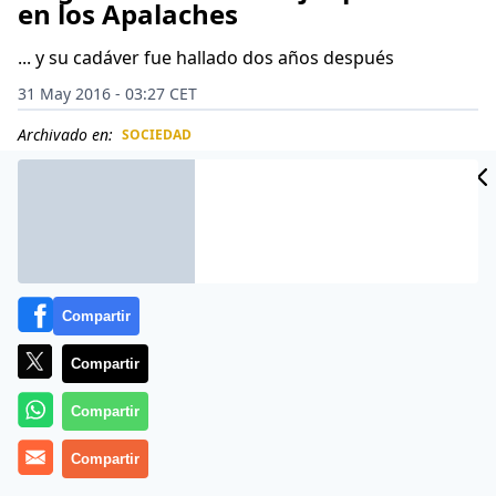
en los Apalaches
... y su cadáver fue hallado dos años después
31 May 2016 - 03:27 CET
Archivado en:
SOCIEDAD
CIDAD
ES
Compartir
Compartir
Compartir
Compartir
«Cuando encuentren mi cuerpo, por favor avisen a mi