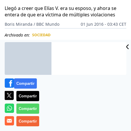
Llegó a creer que Elías V. era su esposo, y ahora se
entera de que era víctima de múltiples violaciones
Boris Miranda / BBC Mundo
01 Jun 2016 - 03:43 CET
Archivado en:
SOCIEDAD
CIDAD
ES
Compartir
Compartir
Compartir
Compartir
Vania C., de 13 años de edad, llegó a creer que Elías V.