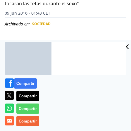
tocaran las tetas durante el sexo"
09 Jun 2016 - 01:43 CET
Archivado en:
SOCIEDAD
CIDAD
ES
Compartir
Compartir
Compartir
Jennifer Mulford, camarera y vecina de Atlanta, de 36
Compartir
años, es una apasionada de la llamada lactancia entre
adultos, una práctica algo repugnante a decir de