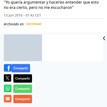
"Yo quería argumentar y hacerles entender que esto
no era cierto, pero no me escucharon"
13 Jun 2016 - 01:42 CET
Archivado en:
SOCIEDAD
CIDAD
ES
Compartir
Compartir
Compartir
A Khaleel Masih, un sufrido padre de familia con 6
Compartir
hijos y vendedor ambuante de helados de confesión