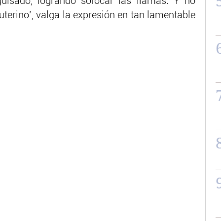
guisado, logrando sofocar las llamas. Y no
uterino’, valga la expresión en tan lamentable