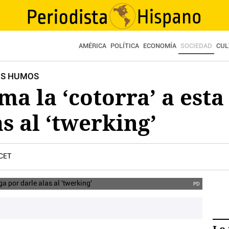
AMÉRICA
POLÍTICA
ECONOMÍA
SOCIEDAD
CUL
OS HUMOS
ma la ‘cotorra’ a est
s al ‘twerking’
 CET
PD