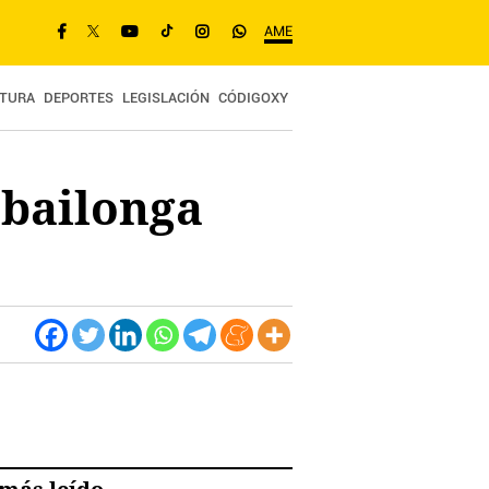
AME
TURA
DEPORTES
LEGISLACIÓN
CÓDIGOXY
a bailonga