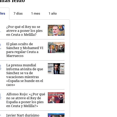
más leído
 hrs
7 días
1 mes
1 año
¿Por qué el Rey no se
atreve a poner los pies
en Ceuta o Melilla?
El plan oculto de
Sánchez y Mohamed VI
para regalar Ceuta a
Marruecos
La prensa mundial
informa atónita de que
Sánchez se va de
vacaciones mientras
«España se hunde en el
caos»
Alfonso Rojo: «¿Por qué
no se atreve el Rey de
España a poner los pies
en Ceuta y Melilla?»
Javier Nart durísimo