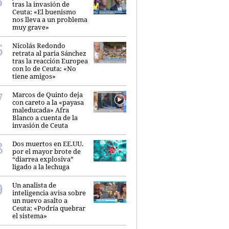
tras la invasión de
Ceuta: «El buenismo
nos lleva a un problema
muy grave»
Nicolás Redondo
retrata al paria Sánchez
tras la reacción Europea
con lo de Ceuta: «No
tiene amigos»
Marcos de Quinto deja
con careto a la «payasa
maleducada» Afra
Blanco a cuenta de la
invasión de Ceuta
Dos muertos en EE.UU.
por el mayor brote de
“diarrea explosiva”
ligado a la lechuga
Un analista de
inteligencia avisa sobre
un nuevo asalto a
Ceuta: «Podría quebrar
el sistema»