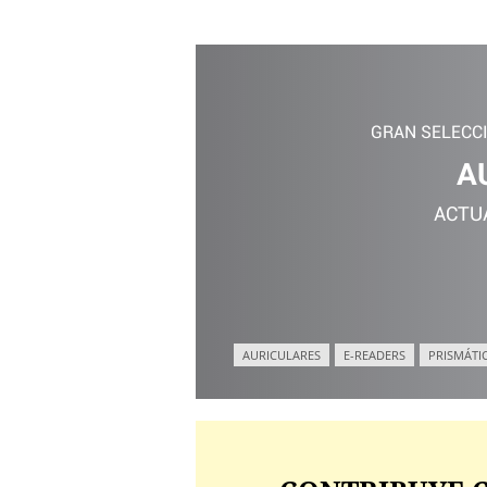
GRAN SELECC
A
ACTU
AURICULARES
E-READERS
PRISMÁTI