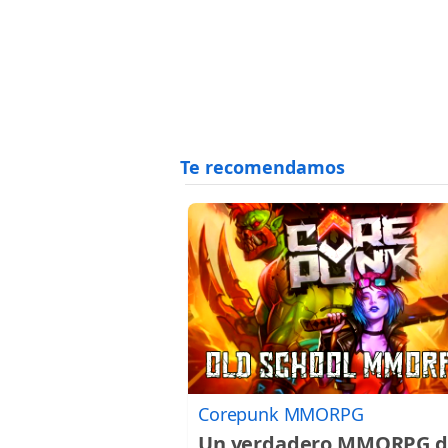
Corepunk MMORPG
Un verdadero MMORPG d