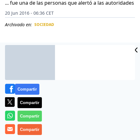
... fue una de las personas que alertó a las autoridades
20 Jun 2016 - 06:36 CET
Archivado en:
SOCIEDAD
CIDAD
ES
Compartir
Compartir
Compartir
Cuando Jen Betz veía a su vecino Lee Kaplan, de 51
Compartir
años, acompañado por una jovencita se sentía
incómoda.