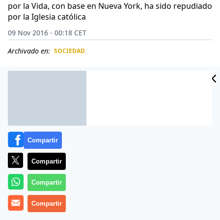
por la Vida, con base en Nueva York, ha sido repudiado
por la Iglesia católica
09 Nov 2016 - 00:18 CET
Archivado en:
SOCIEDAD
CIDAD
ES
Compartir
Compartir
Compartir
Compartir
Se ha pasado tres pueblos, y se ha quedado tan ancho.
Es el sacerdote católico Frank Pavone, líder del grupo