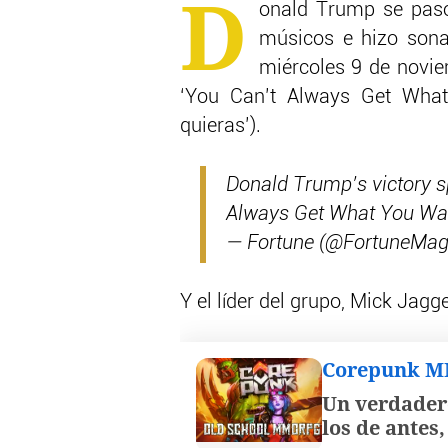
D
onald Trump se pasó 
músicos e hizo sonar
miércoles 9 de novie
‘You Can’t Always Get What
quieras’).
Donald Trump’s victory s
Always Get What You Wa
— Fortune (@FortuneMag
Y el líder del grupo, Mick Jagg
Corepunk 
Un verdader
los de antes