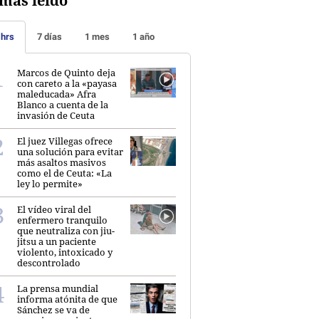
más leído
 hrs
7 días
1 mes
1 año
Marcos de Quinto deja
con careto a la «payasa
maleducada» Afra
Blanco a cuenta de la
invasión de Ceuta
El juez Villegas ofrece
una solución para evitar
más asaltos masivos
como el de Ceuta: «La
ley lo permite»
El vídeo viral del
enfermero tranquilo
que neutraliza con jiu-
jitsu a un paciente
violento, intoxicado y
descontrolado
La prensa mundial
informa atónita de que
Sánchez se va de