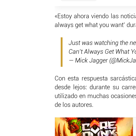
«Estoy ahora viendo las notic
always get what you want’ dur
Just was watching the ne
Can’t Always Get What Yo
— Mick Jagger (@MickJa
Con esta respuesta sarcástica
desde lejos: durante su carr
utilizado en muchas ocasiones
de los autores.