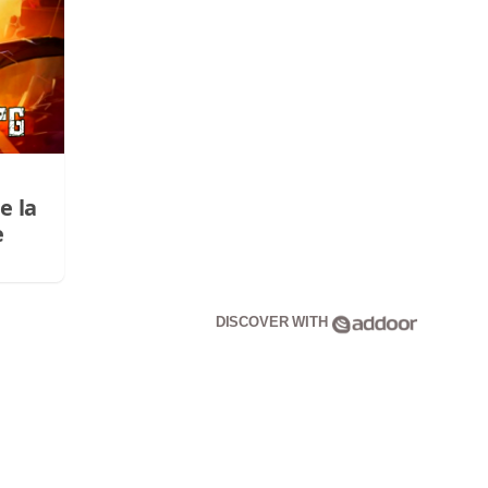
e la
e
DISCOVER WITH