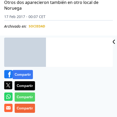
Otros dos aparecieron también en otro local de
Noruega
17 Feb 2017 - 00:07 CET
Archivado en:
SOCIEDAD
CIDAD
ES
Compartir
Compartir
Compartir
Nadie sabe por qué se lo dejaron en la butaca, pero allí
Compartir
estaba: un enorme pepino que dejó con los pelos de