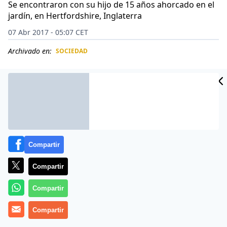
Se encontraron con su hijo de 15 años ahorcado en el
jardín, en Hertfordshire, Inglaterra
07 Abr 2017 - 05:07 CET
Archivado en:
SOCIEDAD
CIDAD
ES
Compartir
Compartir
Compartir
Un joven de 15 años de Hertfordshire, en Inglaterra,
Compartir
se quita la vida después de que sus padres le