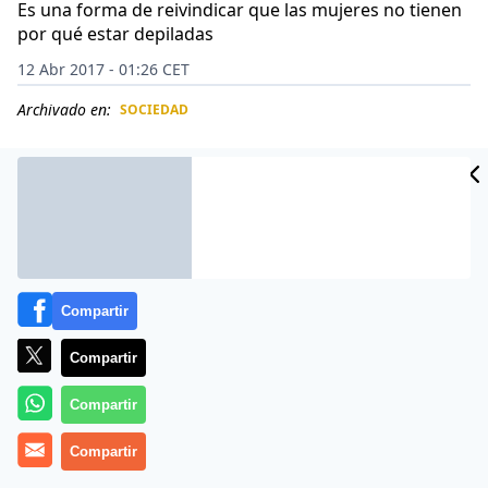
Es una forma de reivindicar que las mujeres no tienen
por qué estar depiladas
12 Abr 2017 - 01:26 CET
Archivado en:
SOCIEDAD
CIDAD
ES
Compartir
Compartir
Compartir
A Lourdes León, la hija de Madonna, no le importa
Compartir
nada el qué dirán. Sabiendo que los fotógrafos la