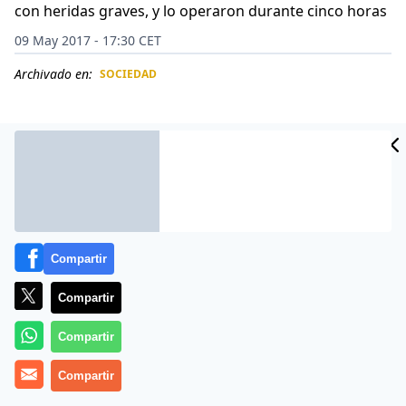
con heridas graves, y lo operaron durante cinco horas
09 May 2017 - 17:30 CET
Archivado en:
SOCIEDAD
CIDAD
ES
Compartir
Compartir
Compartir
Casi lo devoran, y se lo han comido vivo los
Compartir
animalistas, tras subir el vídeo del ataque a las redes
una asociación de protección de animales que