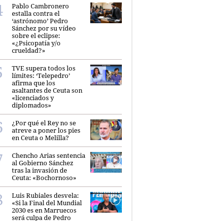
Pablo Cambronero
estalla contra el
‘astrónomo’ Pedro
Sánchez por su vídeo
sobre el eclipse:
«¿Psicopatía y/o
crueldad?»
TVE supera todos los
límites: ‘Telepedro’
afirma que los
asaltantes de Ceuta son
«licenciados y
diplomados»
¿Por qué el Rey no se
atreve a poner los pies
en Ceuta o Melilla?
Chencho Arias sentencia
al Gobierno Sánchez
tras la invasión de
Ceuta: «Bochornoso»
Luis Rubiales desvela:
«Si la Final del Mundial
2030 es en Marruecos
será culpa de Pedro