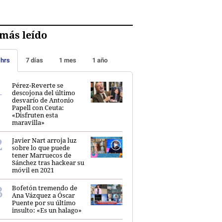
más leído
 hrs
7 días
1 mes
1 año
Pérez-Reverte se
descojona del último
desvarío de Antonio
Papell con Ceuta:
«Disfruten esta
maravilla»
Javier Nart arroja luz
sobre lo que puede
tener Marruecos de
Sánchez tras hackear su
móvil en 2021
Bofetón tremendo de
Ana Vázquez a Óscar
Puente por su último
insulto: «Es un halago»