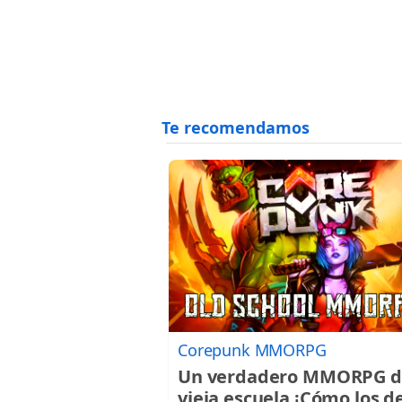
Corepunk MMORPG
Un verdadero MMORPG d
vieja escuela ¡Cómo los d