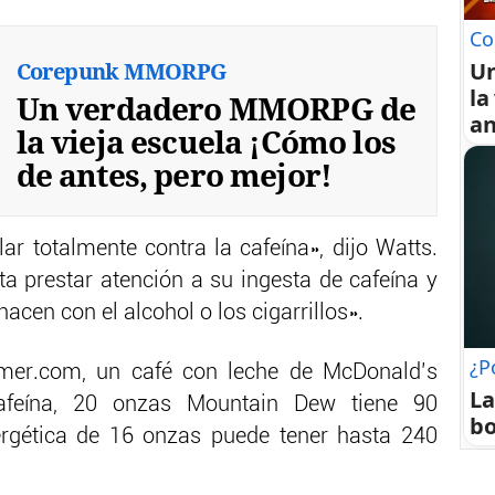
Co
Corepunk MMORPG
U
la
Un verdadero MMORPG de
an
la vieja escuela ¡Cómo los
de antes, pero mejor!
r totalmente contra la cafeína», dijo Watts.
a prestar atención a su ingesta de cafeína y
hacen con el alcohol o los cigarrillos».
¿P
rmer.com, un café con leche de McDonald’s
La
afeína, 20 onzas Mountain Dew tiene 90
bo
rgética de 16 onzas puede tener hasta 240