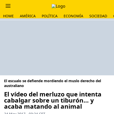
HOME
AMÉRICA
POLÍTICA
ECONOMÍA
SOCIEDAD
El escualo se defiende mordiendo el muslo derecho del
australiano
El vídeo del merluzo que intenta
cabalgar sobre un tiburón… y
acaba matando al animal
24 May 2017 - 03:24 CET