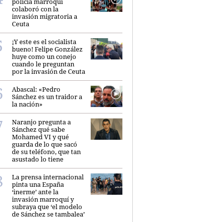
policía marroquí
colaboró con la
invasión migratoria a
Ceuta
¡Y este es el socialista
bueno! Felipe González
huye como un conejo
cuando le preguntan
por la invasión de Ceuta
Abascal: «Pedro
Sánchez es un traidor a
la nación»
Naranjo pregunta a
Sánchez qué sabe
Mohamed VI y qué
guarda de lo que sacó
de su teléfono, que tan
asustado lo tiene
La prensa internacional
pinta una España
‘inerme’ ante la
invasión marroquí y
subraya que ‘el modelo
de Sánchez se tambalea’