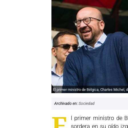
El primer ministro de Bélgica, Charles Michel, d
Archivado en:
Sociedad
E
l primer ministro de 
sordera en su oído izq