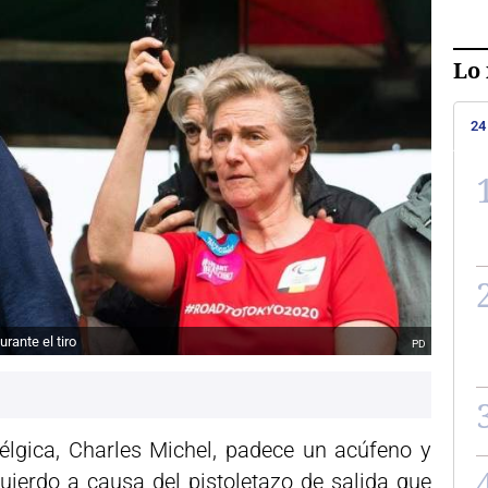
Lo 
24
urante el tiro
PD
Bélgica, Charles Michel, padece un acúfeno y
uierdo a causa del pistoletazo de salida que