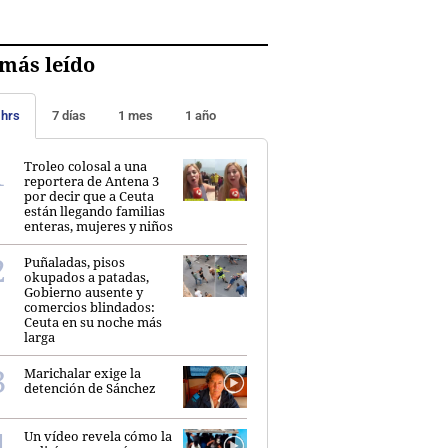
más leído
 hrs
7 días
1 mes
1 año
Troleo colosal a una
reportera de Antena 3
por decir que a Ceuta
están llegando familias
enteras, mujeres y niños
Puñaladas, pisos
okupados a patadas,
Gobierno ausente y
comercios blindados:
Ceuta en su noche más
larga
Marichalar exige la
detención de Sánchez
Un vídeo revela cómo la