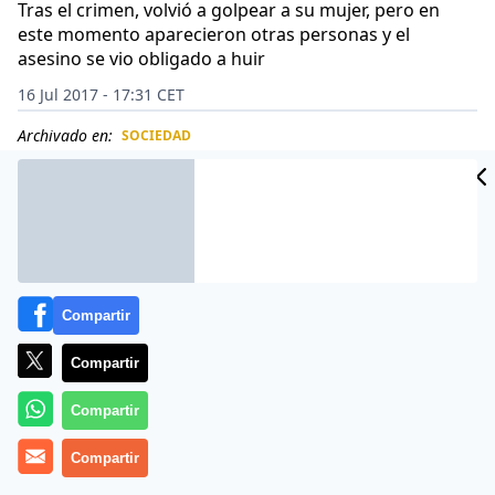
Tras el crimen, volvió a golpear a su mujer, pero en
este momento aparecieron otras personas y el
asesino se vio obligado a huir
16 Jul 2017 - 17:31 CET
Archivado en:
SOCIEDAD
CIDAD
ES
Compartir
Compartir
Compartir
Compartir
Estaba hasta las narices de ver cómo su pade