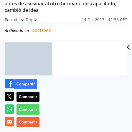
antes de asesinar al otro hermano descapacitado,
cambió de idea
Periodista Digital
14 Dic 2017 - 11:56 CET
Archivado en:
SOCIEDAD
CIDAD
ES
Compartir
Compartir
Compartir
Compartir
Acordaron un suicidio en familia y escribieron una
carta. Pero sólo dos murieron: el padre de 84 años y la