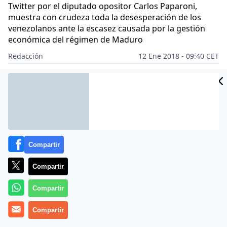
Twitter por el diputado opositor Carlos Paparoni,
muestra con crudeza toda la desesperación de los
venezolanos ante la escasez causada por la gestión
económica del régimen de Maduro
Redacción
12 Ene 2018 - 09:40 CET
CIDAD
Archivado en:
SOCIEDAD
ES
Compartir
Compartir
Compartir
Compartir