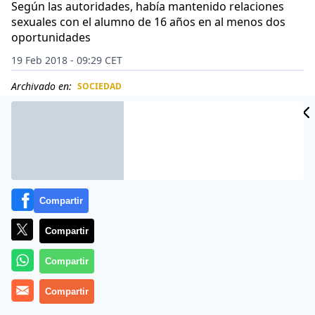
Según las autoridades, había mantenido relaciones
sexuales con el alumno de 16 años en al menos dos
oportunidades
19 Feb 2018 - 09:29 CET
Archivado en:
SOCIEDAD
CIDAD
ES
Compartir
Compartir
Compartir
Compartir
Una profesora de una escuela secundaria de Estados