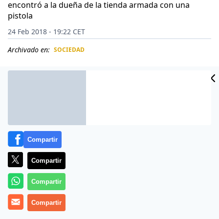
encontró a la dueña de la tienda armada con una
pistola
24 Feb 2018 - 19:22 CET
Archivado en:
SOCIEDAD
CIDAD
ES
Compartir
Compartir
Compartir
Compartir
En la ciudad estadounidense de Tulsa (Oklahoma), un
hombre decidió robar una tienda de alcohol pero tuvo