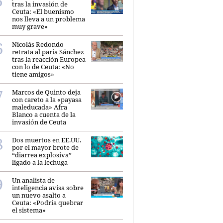
tras la invasión de
Ceuta: «El buenismo
nos lleva a un problema
muy grave»
Nicolás Redondo
retrata al paria Sánchez
tras la reacción Europea
con lo de Ceuta: «No
tiene amigos»
Marcos de Quinto deja
con careto a la «payasa
maleducada» Afra
Blanco a cuenta de la
invasión de Ceuta
Dos muertos en EE.UU.
por el mayor brote de
“diarrea explosiva”
ligado a la lechuga
Un analista de
inteligencia avisa sobre
un nuevo asalto a
Ceuta: «Podría quebrar
el sistema»