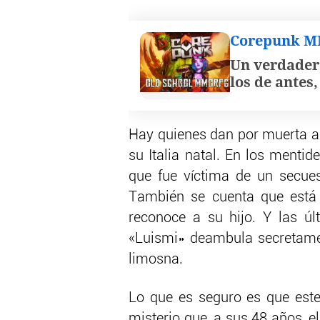
Corepunk 
Un verdader
los de antes
Hay quienes dan por muerta a 
su Italia natal. En los menti
que fue víctima de un secues
También se cuenta que está 
reconoce a su hijo. Y las ú
«Luismi» deambula secretamen
limosna.
Lo que es seguro es que este
misterio que, a sus 48 años, el