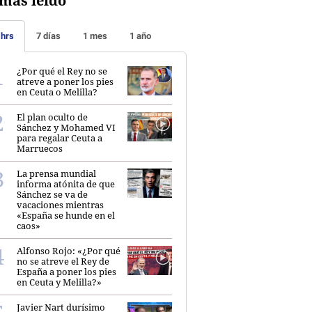
más leído
 hrs
7 días
1 mes
1 año
¿Por qué el Rey no se
atreve a poner los pies
en Ceuta o Melilla?
El plan oculto de
Sánchez y Mohamed VI
para regalar Ceuta a
Marruecos
La prensa mundial
informa atónita de que
Sánchez se va de
vacaciones mientras
«España se hunde en el
caos»
Alfonso Rojo: «¿Por qué
no se atreve el Rey de
España a poner los pies
en Ceuta y Melilla?»
Javier Nart durísimo