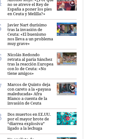
no se atreve el Rey de
España a poner los pies
en Ceuta y Melilla?»
Javier Nart durísimo
tras la invasión de
Ceuta: «El buenismo
nos lleva a un problema
muy grave»
Nicolás Redondo
retrata al paria Sánchez
tras la reacción Europea
con lo de Ceuta: «No
tiene amigos»
Marcos de Quinto deja
con careto a la «payasa
maleducada» Afra
Blanco a cuenta de la
invasión de Ceuta
Dos muertos en EE.UU.
por el mayor brote de
“diarrea explosiva”
ligado a la lechuga