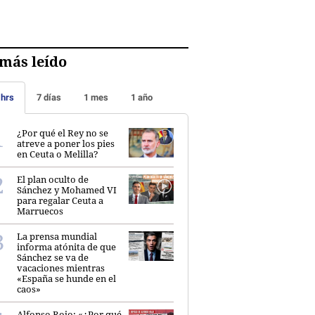
más leído
 hrs
7 días
1 mes
1 año
¿Por qué el Rey no se
atreve a poner los pies
en Ceuta o Melilla?
El plan oculto de
Sánchez y Mohamed VI
para regalar Ceuta a
Marruecos
La prensa mundial
informa atónita de que
Sánchez se va de
vacaciones mientras
«España se hunde en el
caos»
Alfonso Rojo: «¿Por qué