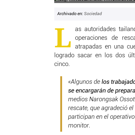
Archivado en:
Sociedad
L
as autoridades tailan
operaciones de resc
atrapadas en una cue
logrado sacar en los dos úl
cinco.
«Algunos de
los trabajad
se encargarán de preparar
medios Narongsak Ossotta
rescate, que agradeció e
participan en el operati
monitor.