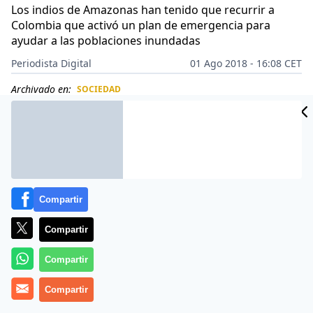
Los indios de Amazonas han tenido que recurrir a
Colombia que activó un plan de emergencia para
ayudar a las poblaciones inundadas
Periodista Digital
01 Ago 2018 - 16:08 CET
Archivado en:
SOCIEDAD
CIDAD
ES
Compartir
Compartir
Compartir
Compartir
La incompetencia de Nicolás Maduro y la desidia de