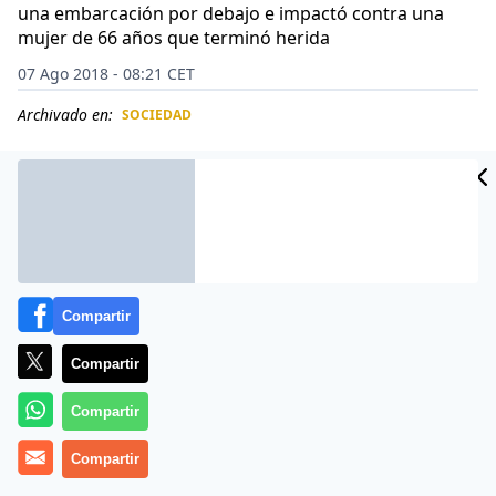
una embarcación por debajo e impactó contra una
mujer de 66 años que terminó herida
07 Ago 2018 - 08:21 CET
Archivado en:
SOCIEDAD
CIDAD
ES
Compartir
Compartir
Compartir
Compartir
Hay bromas y, luego, están las estupideces. Las
primeras consisten en que tanto el que las hace como