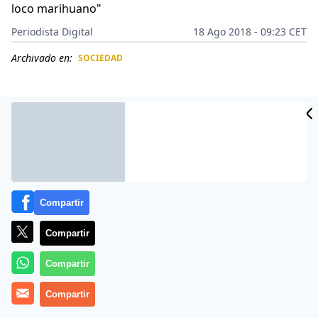
loco marihuano"
Periodista Digital
18 Ago 2018 - 09:23 CET
Archivado en:
SOCIEDAD
CIDAD
ES
Compartir
Compartir
Compartir
Un joven mexicano de 27 años en estado de ebriedad,
Compartir
y aparentemente drogado con marihuana, desenterró
del cementerio de Muna, Yucatán, el cuerpo de su