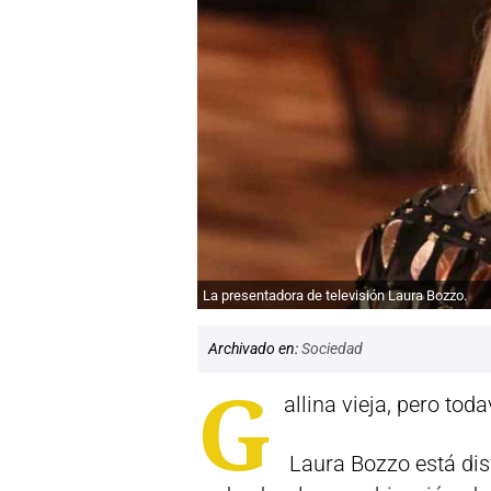
La presentadora de televisión Laura Bozzo.
Archivado en:
Sociedad
G
allina vieja, pero tod
Laura Bozzo está disf