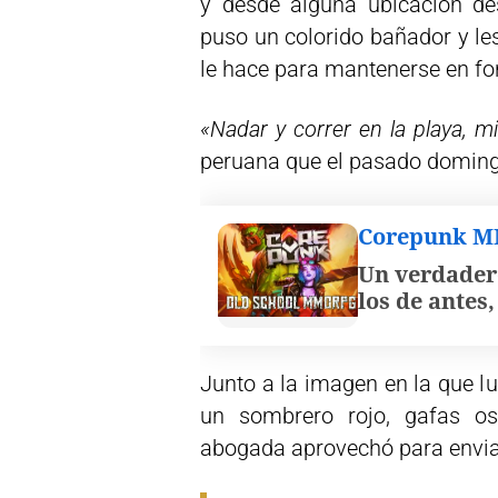
y desde alguna ubicación des
puso un colorido bañador y le
le hace para mantenerse en f
«Nadar y correr en la playa, m
peruana que el pasado doming
Corepunk 
Un verdader
los de antes
Junto a la imagen en la que l
un sombrero rojo, gafas os
abogada aprovechó para enviar