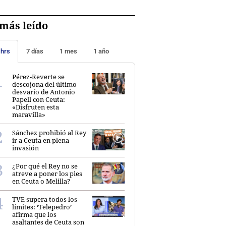
más leído
 hrs
7 días
1 mes
1 año
Pérez-Reverte se
descojona del último
desvarío de Antonio
Papell con Ceuta:
«Disfruten esta
maravilla»
Sánchez prohibió al Rey
ir a Ceuta en plena
invasión
¿Por qué el Rey no se
atreve a poner los pies
en Ceuta o Melilla?
TVE supera todos los
límites: ‘Telepedro’
afirma que los
asaltantes de Ceuta son