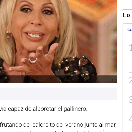
Lo 
24
EP
avía capaz de alborotar el gallinero.
rutando del calorcito del verano junto al mar,