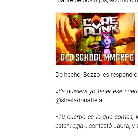
madre de dos hijos, acumuló mi
De hecho, Bozzo les respondió 
«Ya quisiera yo tener ese cuer
@sheiladonattela.
«Tu cuerpo es lo que comes, lo
estar regia»,
contestó Laura, y 