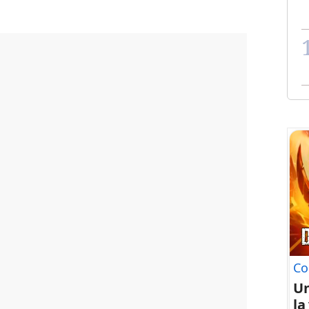
Co
U
la