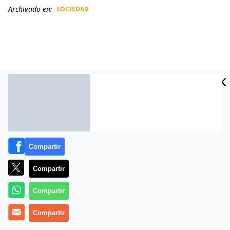
Archivado en:
SOCIEDAD
CIDAD
ES
Compartir
Compartir
Más información
Compartir
Compartir