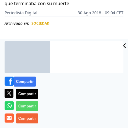
que terminaba con su muerte
Periodista Digital
30 Ago 2018 - 09:04 CET
Archivado en:
SOCIEDAD
CIDAD
ES
Compartir
Compartir
Compartir
Más información
Compartir