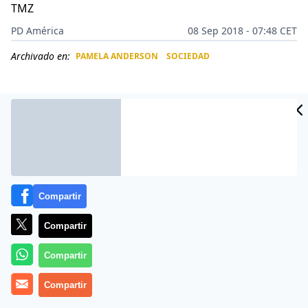
TMZ
PD América
08 Sep 2018 - 07:48 CET
Archivado en:
PAMELA ANDERSON
SOCIEDAD
CIDAD
ES
Compartir
Compartir
Compartir
Pamela Anderson
rompió su noviazgo con la estrella
Compartir
de futbol
Adil Rami
, justo días antes de que éste le
propusiera matrimonio, según ha conocido el portal