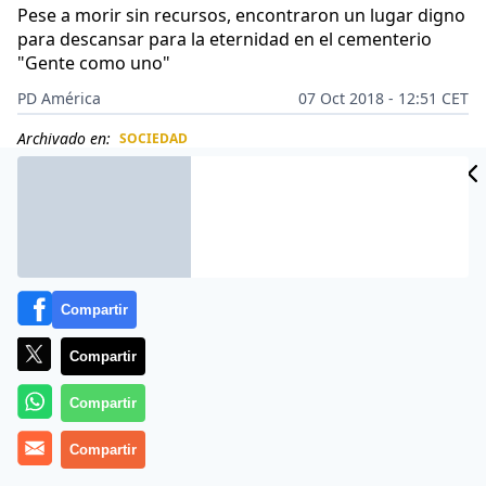
Pese a morir sin recursos, encontraron un lugar digno
para descansar para la eternidad en el cementerio
"Gente como uno"
PD América
07 Oct 2018 - 12:51 CET
Archivado en:
SOCIEDAD
CIDAD
ES
Compartir
Compartir
Compartir
Compartir
Sonia Bermúdez
es una médica forense, levantó el