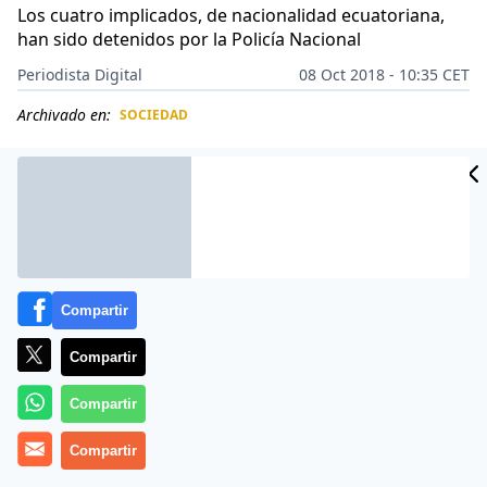
Los cuatro implicados, de nacionalidad ecuatoriana,
han sido detenidos por la Policía Nacional
Periodista Digital
08 Oct 2018 - 10:35 CET
Archivado en:
SOCIEDAD
CIDAD
ES
Compartir
Compartir
Compartir
Compartir
La miseria y la violencia humana en su versión más
descarnada. Y en pleno centro de Madrid.
Se llamaba