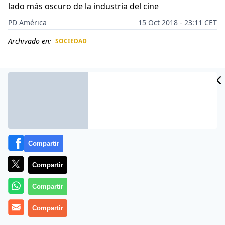
lado más oscuro de la industria del cine
PD América
15 Oct 2018 - 23:11 CET
Archivado en:
SOCIEDAD
CIDAD
ES
Compartir
Compartir
Compartir
Muchos corazones quedaron rotos cuando, con tan
Compartir
solo 22 años,
Nicole Kidman
se casó con el actor
Tom
Cruise
. Ahora con 51 años, la reconocida actriz ha