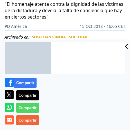
"El homenaje atenta contra la dignidad de las víctimas
de la dictadura y devela la falta de conciencia que hay
en ciertos sectores"
PD América
15 Oct 2018 - 16:05 CET
Archivado en:
SEBASTIÁN PIÑERA
SOCIEDAD
CIDAD
ES
Compartir
Compartir
Compartir
Compartir
EFE.-
Un grupo de personas realizó un homenaje en