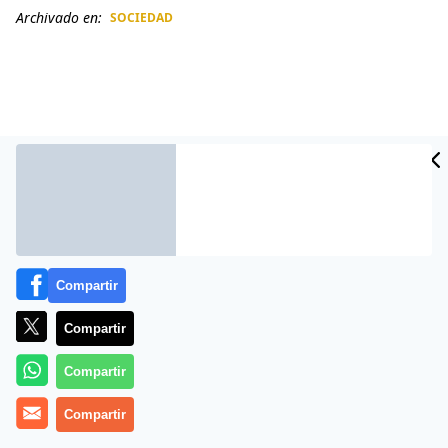
Archivado en:
SOCIEDAD
CIDAD
ES
Compartir
Compartir
Más información
Compartir
Compartir