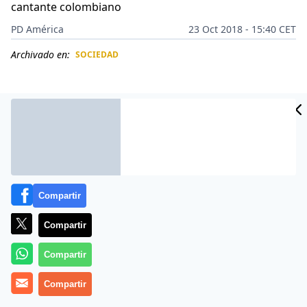
cantante colombiano
PD América
23 Oct 2018 - 15:40 CET
Archivado en:
SOCIEDAD
CIDAD
ES
Compartir
Compartir
Compartir
El youtuber
Juan Bertheauque
decidió viajar a la
Compartir
ciudad de
Puebla
, ponerse lentes, sudadera,
cachucha, vestir a sus amigos de guardaespaldas y