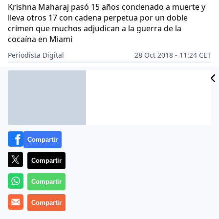
Krishna Maharaj pasó 15 años condenado a muerte y
lleva otros 17 con cadena perpetua por un doble
crimen que muchos adjudican a la guerra de la
cocaína en Miami
Periodista Digital
28 Oct 2018 - 11:24 CET
CIDAD
Archivado en:
SOCIEDAD
ES
Compartir
Compartir
Compartir
Compartir