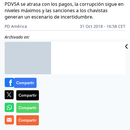
PDVSA se atrasa con los pagos, la corrupción sigue en
niveles máximos y las sanciones a los chavistas
generan un escenario de incertidumbre.
PD América
31 Oct 2018 - 16:58 CET
Archivado en:
CIDAD
ES
Compartir
Compartir
Compartir
Compartir
Los chinos y los rusos no están para bromas, tras