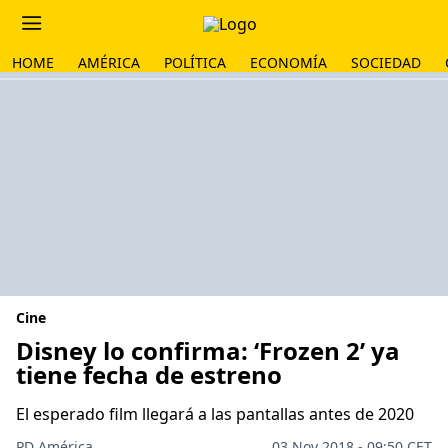
HOME
AMÉRICA
POLÍTICA
ECONOMÍA
SOCIEDAD
Cine
Disney lo confirma: ‘Frozen 2’ ya
tiene fecha de estreno
El esperado film llegará a las pantallas antes de 2020
PD América
03 Nov 2018 - 09:50 CET