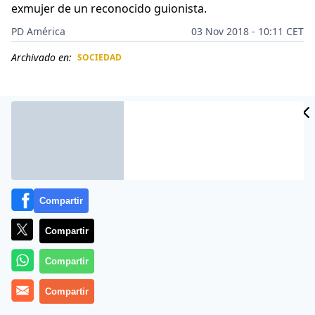
exmujer de un reconocido guionista.
PD América
03 Nov 2018 - 10:11 CET
Archivado en:
SOCIEDAD
CIDAD
ES
Compartir
Compartir
Compartir
«Es el romance del verano 2018».
Aunque en
Compartir
Argentina
no ha comenzado la temporada teatral
2019,
Tomás Dente
anunció la primera pareja que se